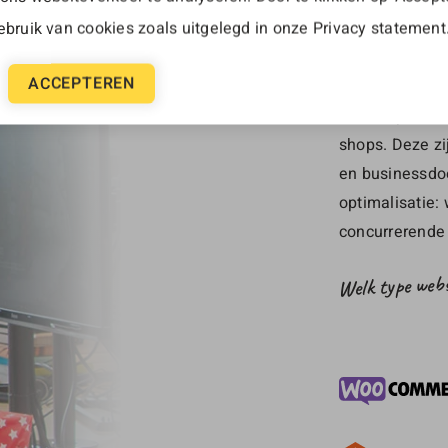
WEB
bruik van cookies zoals uitgelegd in onze
Privacy statement
ACCEPTEREN
Met een beweze
webshops ontwi
shops. Deze zi
en businessdoe
optimalisatie:
concurrerende
Welk type webs