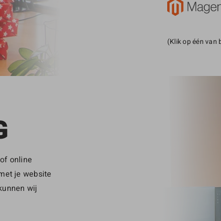
(Klik op één van
G
of online
met je website
kunnen wij