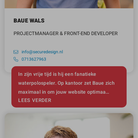
BAUE WALS
PROJECTMANAGER & FRONT-END DEVELOPER
info@securedesign.nl
0713627963
In zijn vrije tijd is hij een fanatieke
waterpolospeler. Op kantoor zet Baue zich
maximaal in om jouw website optimaa…
LEES VERDER