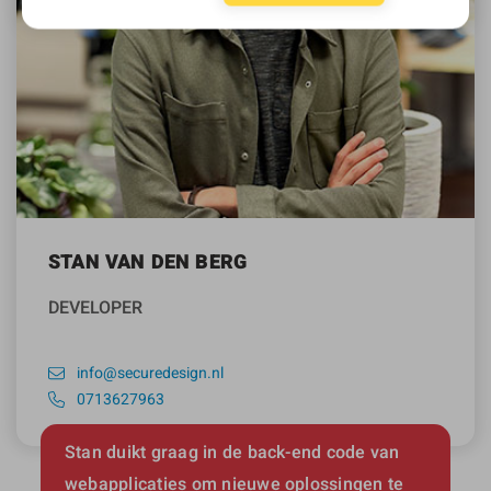
STAN VAN DEN BERG
DEVELOPER
info@securedesign.nl
0713627963
Stan duikt graag in de back-end code van
webapplicaties om nieuwe oplossingen te