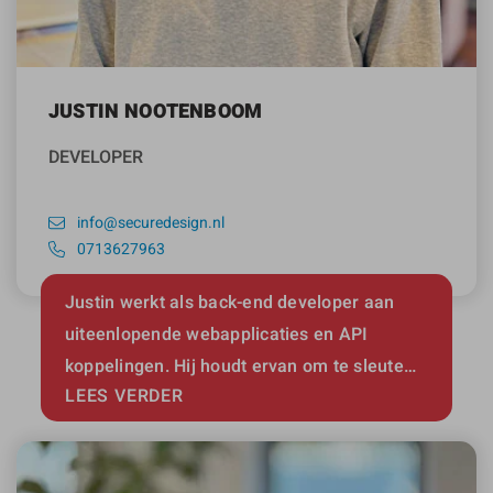
JUSTIN NOOTENBOOM
DEVELOPER
info@securedesign.nl
0713627963
Justin werkt als back-end developer aan
uiteenlopende webapplicaties en API
koppelingen. Hij houdt ervan om te sleute…
LEES VERDER