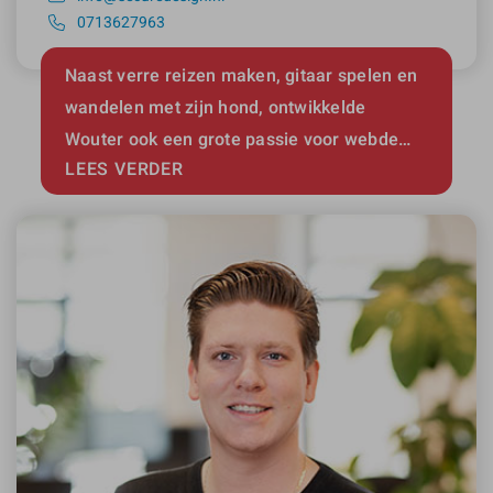
0713627963
Naast verre reizen maken, gitaar spelen en
wandelen met zijn hond, ontwikkelde
Wouter ook een grote passie voor webde…
LEES VERDER