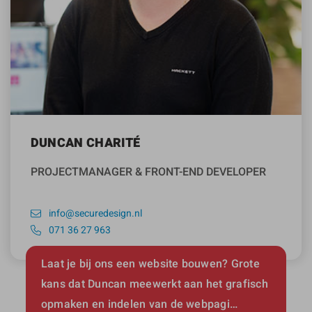
DUNCAN CHARITÉ
PROJECTMANAGER & FRONT-END DEVELOPER
info@securedesign.nl
071 36 27 963
Laat je bij ons een website bouwen? Grote
kans dat Duncan meewerkt aan het grafisch
opmaken en indelen van de webpagi…