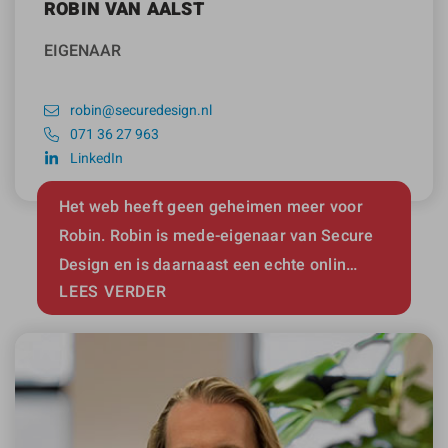
ROBIN VAN AALST
EIGENAAR
robin@securedesign.nl
071 36 27 963
LinkedIn
Het web heeft geen geheimen meer voor
Robin. Robin is mede-eigenaar van Secure
Design en is daarnaast een echte onlin…
LEES VERDER