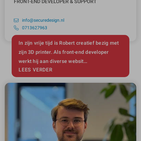
FRONT-END DEVELOPER & SUPPORT
info@securedesign.nl
0713627963
In zijn vrije tijd is Robert creatief bezig met
zijn 3D printer. Als front-end developer
werkt hij aan diverse websit…
LEES VERDER