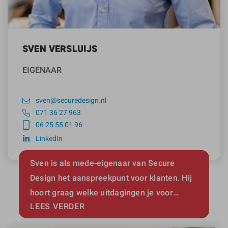
SVEN VERSLUIJS
EIGENAAR
sven@securedesign.nl
071 36 27 963
06 25 55 01 96
LinkedIn
Sven is als mede-eigenaar van Secure
Design het aanspreekpunt voor klanten. Hij
hoort graag welke uitdagingen je voor…
LEES VERDER