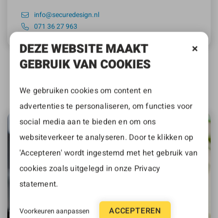
info@securedesign.nl
071 36 27 963
DEZE WEBSITE MAAKT
Tijs eet, leeft en ademt design. Hij maakt
GEBRUIK VAN COOKIES
passende ontwerpen voor zowel on- als
offline middelen en rust niet voorda…
We gebruiken cookies om content en
LEES VERDER
advertenties te personaliseren, om functies voor
social media aan te bieden en om ons
websiteverkeer te analyseren. Door te klikken op
'Accepteren' wordt ingestemd met het gebruik van
cookies zoals uitgelegd in onze
Privacy
statement
.
ACCEPTEREN
Voorkeuren aanpassen