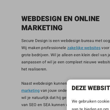
WEBDESIGN EN ONLINE
MARKETING
Secure Design is een webdesign bureau met oog v
Wij maken professionele
zakelijke websites
voor 
grote bedrijven. Wil je alleen een klein deel van 
aanpassen of wil je een compleet nieuwe websit
het realiseren.
Naast webdesign kunnen wij ook ondersteunen b
DEZE WEBSI
marketing
van jouw onderneming. Na dat de websi
wil je natuurlijk dat hij gevonden wordt op Googl
We gebruiken cookies
van SEO en SEA kunnen we met zoekmachine opt
aan te bieden en om 