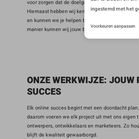
voor zorgen dat de doelgroep jouw onderneming 
ingestemd met het ge
Hiernaast hebben wij kennis over verschillende m
en kunnen we je helpen bij je social media strat
Voorkeuren aanpassen
manier kunnen wij jouw bedrijf online op de kaart
ONZE WERKWIJZE: JOUW
SUCCES
Elk online succes begint met een doordacht plan. 
daarom voeren we elk project uit met ons eigen 
ontwerpers, ontwikkelaars en marketeers. Zo hou
blijft de kwaliteit gewaarborgd.