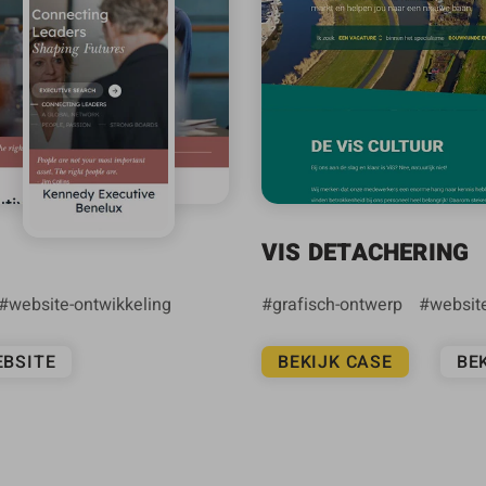
VIS DETACHERING
website-ontwikkeling
grafisch-ontwerp
websit
EBSITE
BEKIJK CASE
BE