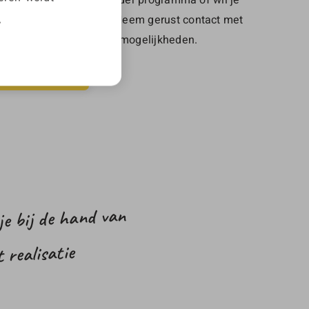
.
en CMS laten bouwen? Neem gerust contact met
ken we samen naar alle mogelijkheden.
 JOUW VRAAG
e bij de hand van
 realisatie