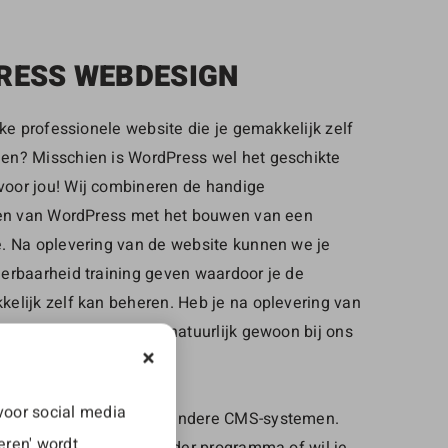
RESS WEBDESIGN
eke professionele website die je gemakkelijk zelf
en? Misschien is WordPress wel het geschikte
oor jou! Wij combineren de handige
iten van WordPress met het bouwen van een
. Na oplevering van de website kunnen we je
erbaarheid training geven waardoor je de
elijk zelf kan beheren. Heb je na oplevering van
 een vraag, dan kan je natuurlijk gewoon bij ons
voor social media
ss werken wij ook met andere CMS-systemen.
eren' wordt
eresseerd zijn in een ander programma of wil je