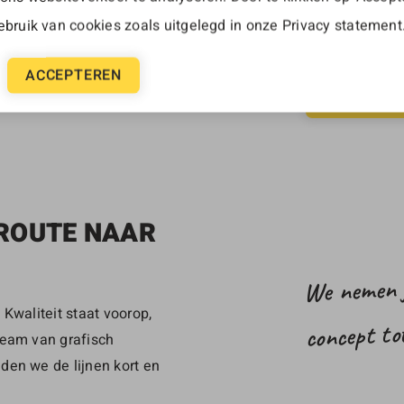
kan vinden.
bruik van cookies zoals uitgelegd in onze
Privacy statement
graag een eig
arketing tools
ons op dan kij
egie. Op deze
ACCEPTEREN
 zetten.
STEL ONS
 ROUTE NAAR
We nemen j
Kwaliteit staat voorop,
concept tot
team van grafisch
den we de lijnen kort en