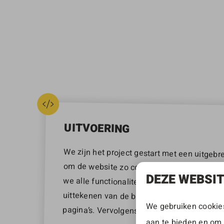
UITVOERING
We zijn het project gestart met een uitgeb
om de website zo conversiegericht mogeli
we alle functionaliteiten in kaart gebrach
uittekenen van de bezoekersflow en he
DEZE WEBSI
We gebruiken cookies
pagina’s. Vervolgens zijn deze uitgebreid ge
aan te bieden en om 