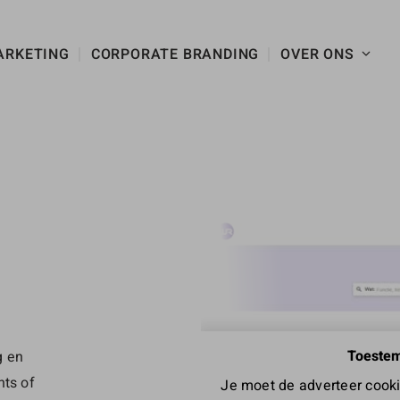
ARKETING
CORPORATE BRANDING
OVER ONS
Toestem
g en
nts of
Je moet de adverteer cookie