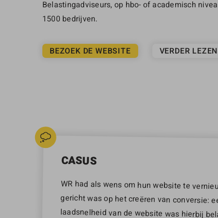
Belastingadviseurs, op hbo- of academisch nivea
1500 bedrijven.
BEZOEK DE WEBSITE
VERDER LEZEN
CASUS
WR had als wens om hun website te vernieu
gericht was op het creëren van conversie:
laadsnelheid van de website was hierbij b
goed te vinden zijn in Google. Daar