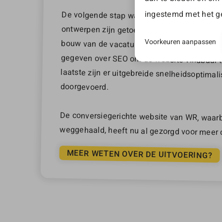
ingestemd met het ge
De volgende stap was het grafisch ontwerpe
ontwerpen zijn getoetst bij de doelgroep. D
bouw van de vacaturewebsite WR.nl. Tijdens d
gegeven over SEO om de website vindbaar te 
laatste zijn er uitgebreide snelheidsopti
Voorkeuren aanpassen
doorgevoerd.
De conversiegerichte website van WR, waarbi
weggehaald, heeft nu al gezorgd voor meer 
MEER WETEN OVER DE UITVOERING?