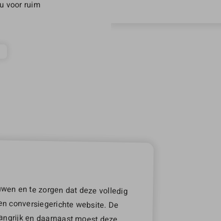
u voor ruim
wen en te zorgen dat deze volledig
 een conversiegerichte website. De
elangrijk en daarnaast moest deze
naast wilde WR dat eenvoud en