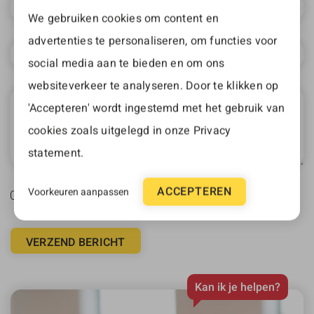
We gebruiken cookies om content en
advertenties te personaliseren, om functies voor
social media aan te bieden en om ons
websiteverkeer te analyseren. Door te klikken op
'Accepteren' wordt ingestemd met het gebruik van
cookies zoals uitgelegd in onze
Privacy
statement
.
ACCEPTEREN
Voorkeuren aanpassen
Ja, ik ga akkoord met de
privacy statement
.
VERZEND BERICHT
Kan ik je helpen?