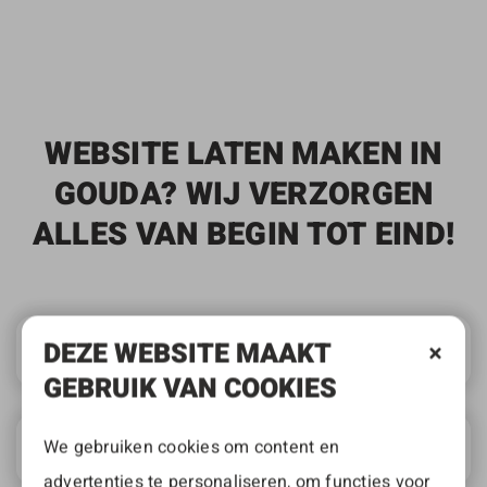
WEBSITE LATEN MAKEN IN
GOUDA? WIJ VERZORGEN
ALLES VAN BEGIN TOT EIND!
DEZE WEBSITE MAAKT
WAT KOST WEBDESIGN IN GOUDA?
GEBRUIK VAN COOKIES
KAN IK MIJN WEBSITE LATER ZELF
We gebruiken cookies om content en
BEHEREN?
advertenties te personaliseren, om functies voor