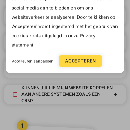
social media aan te bieden en om ons
BIEDEN JULLIE OOK WEBSITE-ONDERHOUD
websiteverkeer te analyseren. Door te klikken op
AAN?
'Accepteren' wordt ingestemd met het gebruik van
cookies zoals uitgelegd in onze
Privacy
HOE SNEL KUNNEN JULLIE EEN WEBSITE
statement
.
OPLEVEREN?
ACCEPTEREN
Voorkeuren aanpassen
IS MIJN WEBSITE SEO-VRIENDELIJK?
KUNNEN JULLIE MIJN WEBSITE KOPPELEN
AAN ANDERE SYSTEMEN ZOALS EEN
CRM?
1