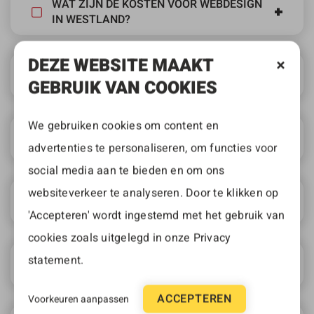
WAT ZIJN DE KOSTEN VOOR WEBDESIGN
IN WESTLAND?
DEZE WEBSITE MAAKT
KAN IK DE WEBSITE ZELF BEHEREN?
GEBRUIK VAN COOKIES
We gebruiken cookies om content en
BIEDEN JULLIE WEBSITE-ONDERHOUD
AAN?
advertenties te personaliseren, om functies voor
social media aan te bieden en om ons
websiteverkeer te analyseren. Door te klikken op
HOE SNEL KUNNEN JULLIE EEN WEBSITE
OPLEVEREN?
'Accepteren' wordt ingestemd met het gebruik van
cookies zoals uitgelegd in onze
Privacy
statement
.
IS DE WEBSITE SEO-GEOPTIMALISEERD?
ACCEPTEREN
Voorkeuren aanpassen