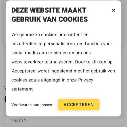
Naast de vindbaarheid van je website
DEZE WEBSITE MAAKT
verbeteren met SEO of adverteren, kun je er
GEBRUIK VAN COOKIES
ook voor zorgen dat…
VERDER LEZEN
We gebruiken cookies om content en
advertenties te personaliseren, om functies voor
social media aan te bieden en om ons
websiteverkeer te analyseren. Door te klikken op
'Accepteren' wordt ingestemd met het gebruik van
cookies zoals uitgelegd in onze
Privacy
VRAGEN OVER DEZE BLOG?
statement
.
CONTACT
ACCEPTEREN
Voorkeuren aanpassen